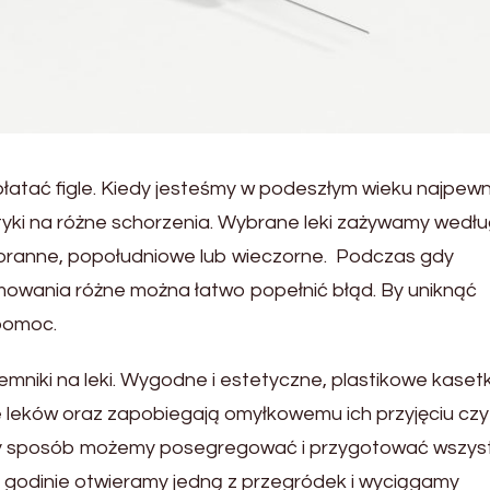
łatać figle. Kiedy jesteśmy w podeszłym wieku najpewn
ki na różne schorzenia. Wybrane leki zażywamy wedł
 poranne, popołudniowe lub wieczorne. Podczas gdy
mowania różne można łatwo popełnić błąd. By uniknąć
pomoc.
niki na leki. Wygodne i estetyczne, plastikowe kasetk
e leków oraz zapobiegają omyłkowemu ich przyjęciu czy
dny sposób możemy posegregować i przygotować wszys
j godinie otwieramy jedną z przegródek i wyciągamy