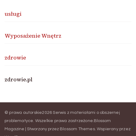
usługi
Wyposażenie Wnętrz
zdrowie
zdrowie.pl
© prawa autorskie2026
Serwis z materiałami o obszernej
problematyce
. Wszelkie prawa zastrzeżone.
Blossom
Magazine | Stworzony przez
Blossom Themes
.
Wspierany przez